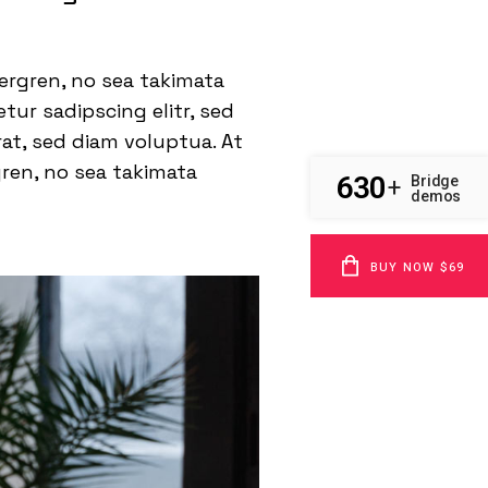
ergren, no sea takimata
ur sadipscing elitr, sed
t, sed diam voluptua. At
gren, no sea takimata
630
Bridge
+
demos
BUY NOW $69