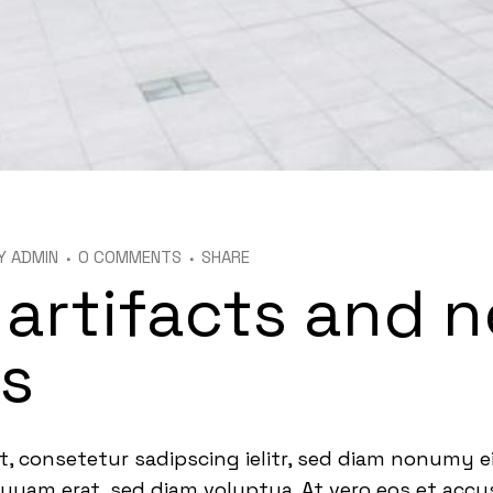
Y
ADMIN
0 COMMENTS
SHARE
 artifacts and 
es
t, consetetur sadipscing ielitr, sed diam nonumy 
quyam erat, sed diam voluptua. At vero eos et acc