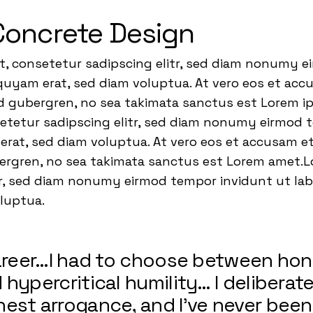
Concrete Design
t, consetetur sadipscing elitr, sed diam nonumy 
quyam erat, sed diam voluptua. At vero eos et acc
sd gubergren, no sea takimata sanctus est Lorem i
setetur sadipscing elitr, sed diam nonumy eirmod 
rat, sed diam voluptua. At vero eos et accusam et
bergren, no sea takimata sanctus est Lorem amet.L
tr, sed diam nonumy eirmod tempor invidunt ut la
oluptua.
career…I had to choose between ho
hypercritical humility… I deliberate
est arrogance, and I’ve never been