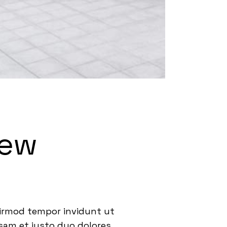
new
eirmod tempor invidunt ut
usam et justo duo dolores