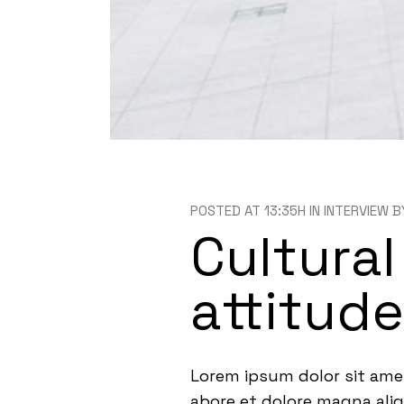
POSTED AT 13:35H
IN
INTERVIEW
B
Cultural
attitud
Lorem ipsum dolor sit ame
abore et dolore magna ali