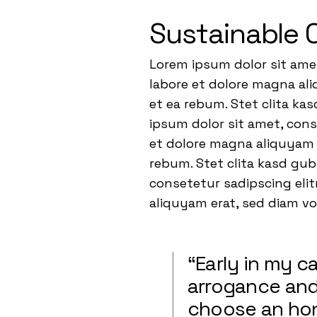
Sustainable 
Lorem ipsum dolor sit ame
labore et dolore magna ali
et ea rebum. Stet clita ka
ipsum dolor sit amet, con
et dolore magna aliquyam e
rebum. Stet clita kasd gu
consetetur sadipscing eli
aliquyam erat, sed diam v
“Early in my 
arrogance and 
choose an hon